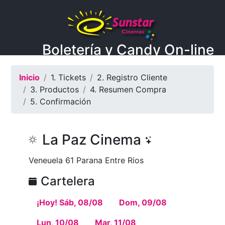
Boletería y Candy On-line
Inicio
1. Tickets
2. Registro Cliente
3. Productos
4. Resumen Compra
5. Confirmación
La Paz Cinema
Veneuela 61 Parana Entre Rios
Cartelera
¡Hoy! Sáb, 08/08
Dom, 09/08
Lun, 10/08
Mar, 11/08