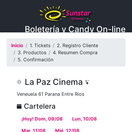
Boletería y Candy On-line
Inicio
1. Tickets
2. Registro Cliente
3. Productos
4. Resumen Compra
5. Confirmación
La Paz Cinema
Veneuela 61 Parana Entre Rios
Cartelera
¡Hoy! Dom, 09/08
Lun, 10/08
Mar, 11/08
Mié, 12/08