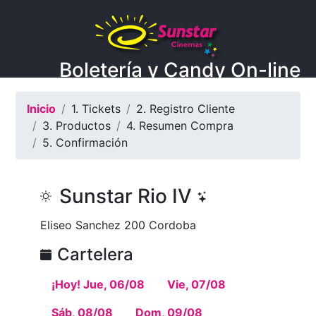
Boletería y Candy On-line
Inicio
1. Tickets
2. Registro Cliente
3. Productos
4. Resumen Compra
5. Confirmación
Sunstar Rio IV
Eliseo Sanchez 200 Cordoba
Cartelera
¡Hoy! Jue, 06/08
Vie, 07/08
Sáb, 08/08
Dom, 09/08