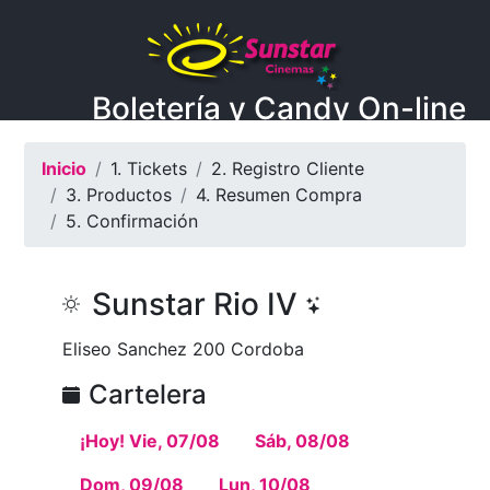
Boletería y Candy On-line
Inicio
1. Tickets
2. Registro Cliente
3. Productos
4. Resumen Compra
5. Confirmación
Sunstar Rio IV
Eliseo Sanchez 200 Cordoba
Cartelera
¡Hoy! Vie, 07/08
Sáb, 08/08
Dom, 09/08
Lun, 10/08