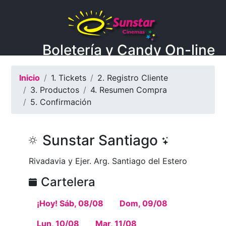
Boletería y Candy On-line
Inicio
1. Tickets
2. Registro Cliente
3. Productos
4. Resumen Compra
5. Confirmación
Sunstar Santiago
Rivadavia y Ejer. Arg. Santiago del Estero
Cartelera
¡Hoy! Sáb, 08/08
Dom, 09/08
Lun, 10/08
Mar, 11/08