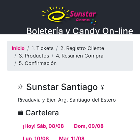
Boletería y Candy On-line
Inicio
1. Tickets
2. Registro Cliente
3. Productos
4. Resumen Compra
5. Confirmación
Sunstar Santiago
Rivadavia y Ejer. Arg. Santiago del Estero
Cartelera
¡Hoy! Sáb, 08/08
Dom, 09/08
Lun, 10/08
Mar, 11/08