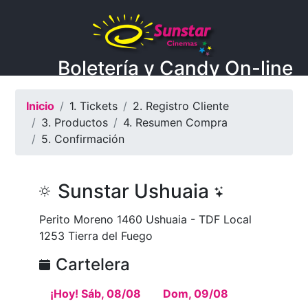
Boletería y Candy On-line
Inicio
1. Tickets
2. Registro Cliente
3. Productos
4. Resumen Compra
5. Confirmación
Sunstar Ushuaia
Perito Moreno 1460 Ushuaia - TDF Local
1253 Tierra del Fuego
Cartelera
¡Hoy! Sáb, 08/08
Dom, 09/08