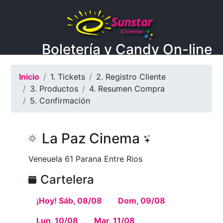
Boletería y Candy On-line
Inicio
1. Tickets
2. Registro Cliente
3. Productos
4. Resumen Compra
5. Confirmación
La Paz Cinema
Veneuela 61 Parana Entre Rios
Cartelera
¡Hoy! Sáb, 08/08
Dom, 09/08
Lun, 10/08
Mar, 11/08