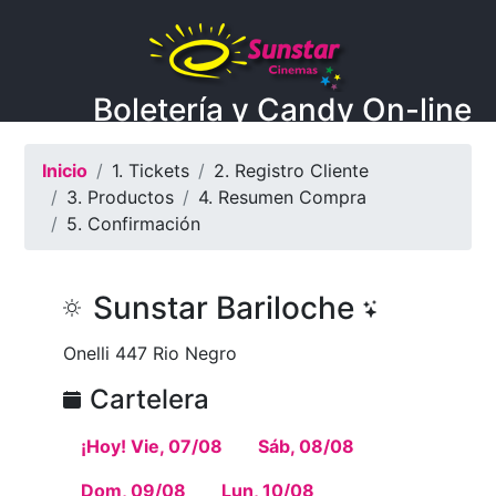
Boletería y Candy On-line
Inicio
1. Tickets
2. Registro Cliente
3. Productos
4. Resumen Compra
5. Confirmación
Sunstar Bariloche
Onelli 447 Rio Negro
Cartelera
¡Hoy! Vie, 07/08
Sáb, 08/08
Dom, 09/08
Lun, 10/08