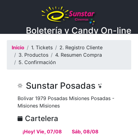
Boletería y Candy On-line
Inicio
1. Tickets
2. Registro Cliente
3. Productos
4. Resumen Compra
5. Confirmación
Sunstar Posadas
Bolivar 1979 Posadas Misiones Posadas -
Misiones Misiones
Cartelera
¡Hoy! Vie, 07/08
Sáb, 08/08