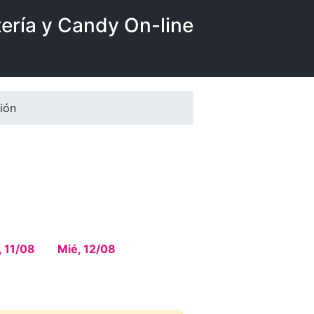
tería y Candy On-line
ión
, 11/08
Mié, 12/08