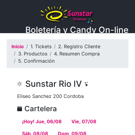
Boletería y Candy On-line
Inicio
1. Tickets
2. Registro Cliente
3. Productos
4. Resumen Compra
5. Confirmación
Sunstar Rio IV
Eliseo Sanchez 200 Cordoba
Cartelera
¡Hoy! Jue, 06/08
Vie, 07/08
Sáb, 08/08
Dom, 09/08