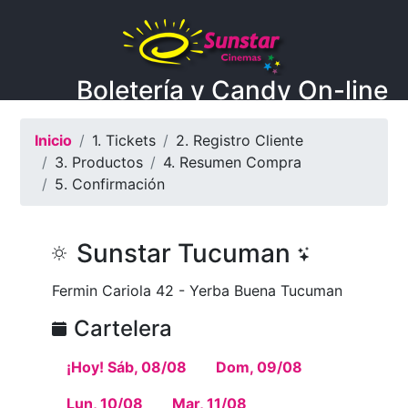
Boletería y Candy On-line
Inicio
1. Tickets
2. Registro Cliente
3. Productos
4. Resumen Compra
5. Confirmación
Sunstar Tucuman
Fermin Cariola 42 - Yerba Buena Tucuman
Cartelera
¡Hoy! Sáb, 08/08
Dom, 09/08
Lun, 10/08
Mar, 11/08