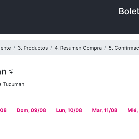
Bole
iente
3. Productos
4. Resumen Compra
5. Confirmac
an
na Tucuman
/08
Dom, 09/08
Lun, 10/08
Mar, 11/08
Mié,