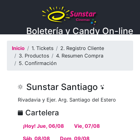
Boletería y Candy On-line
Inicio
1. Tickets
2. Registro Cliente
3. Productos
4. Resumen Compra
5. Confirmación
Sunstar Santiago
Rivadavia y Ejer. Arg. Santiago del Estero
Cartelera
¡Hoy! Jue, 06/08
Vie, 07/08
Sáb, 08/08
Dom, 09/08