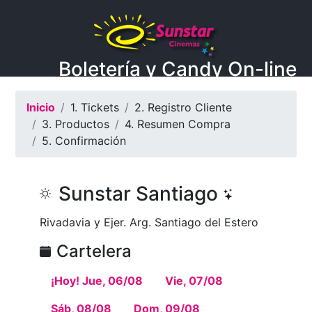
Boletería y Candy On-line
Inicio
1. Tickets
2. Registro Cliente
3. Productos
4. Resumen Compra
5. Confirmación
Sunstar Santiago
Rivadavia y Ejer. Arg. Santiago del Estero
Cartelera
¡Hoy! Jue, 06/08
Vie, 07/08
Sáb, 08/08
Dom, 09/08