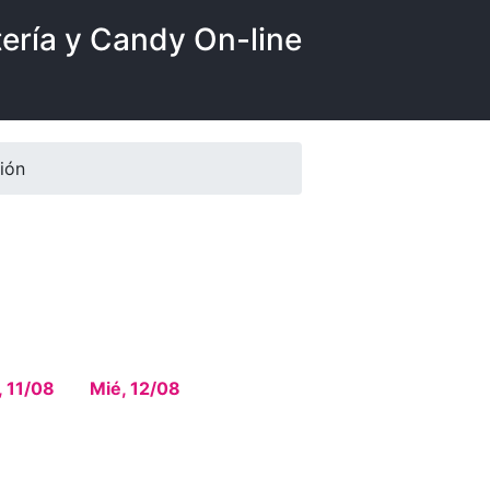
tería y Candy On-line
ión
, 11/08
Mié, 12/08