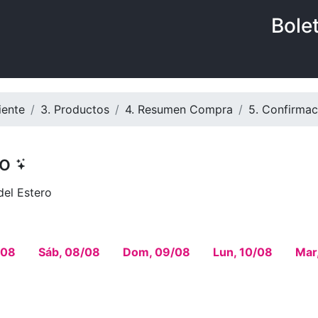
Bole
iente
3. Productos
4. Resumen Compra
5. Confirmac
go
del Estero
/08
Sáb, 08/08
Dom, 09/08
Lun, 10/08
Mar