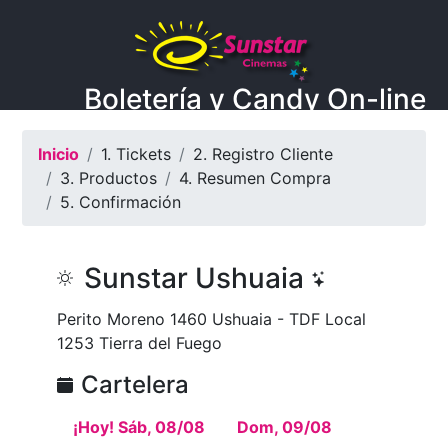
Boletería y Candy On-line
Inicio
1. Tickets
2. Registro Cliente
3. Productos
4. Resumen Compra
5. Confirmación
Sunstar Ushuaia
Perito Moreno 1460 Ushuaia - TDF Local
1253 Tierra del Fuego
Cartelera
¡Hoy! Sáb, 08/08
Dom, 09/08