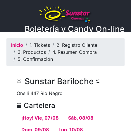
Boletería y Candy On-line
Inicio
1. Tickets
2. Registro Cliente
3. Productos
4. Resumen Compra
5. Confirmación
Sunstar Bariloche
Onelli 447 Rio Negro
Cartelera
¡Hoy! Vie, 07/08
Sáb, 08/08
Dom, 09/08
Lun, 10/08